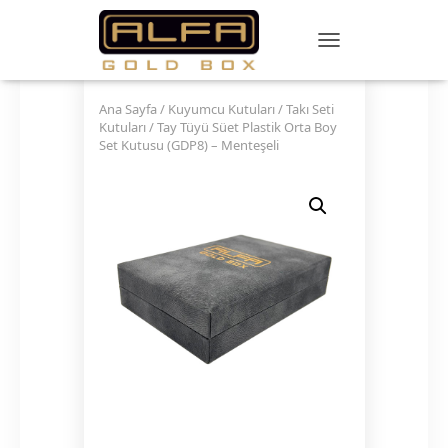
TOGGLE NAVIGATIO
Ana Sayfa
/
Kuyumcu Kutuları
/
Takı Seti
Kutuları
/ Tay Tüyü Süet Plastik Orta Boy
Set Kutusu (GDP8) – Menteşeli