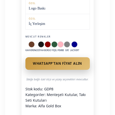
ÖZEL
Logo Baskı
ÖZEL
İç Yerleşim
MEVCUT RENKLER
KAHVERENGI
SIYAH
BORDO
YEŞIL
PEMBE
GRI
LACIVERT
WHATSAPP’TAN FIYAT ALIN
İsteğe bağlı özel ölçü ve yüzey seçenekleri mevcuttur.
Stok kodu:
GDP8
Kategoriler:
Menteşeli Kutular
,
Takı
Seti Kutuları
Marka:
Alfa Gold Box