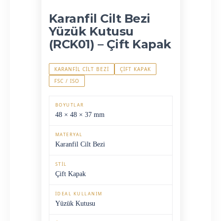
Karanfil Cilt Bezi
Yüzük Kutusu
(RCK01) – Çift Kapak
KARANFIL CILT BEZI
ÇIFT KAPAK
FSC / ISO
BOYUTLAR
48 × 48 × 37 mm
MATERYAL
Karanfil Cilt Bezi
STIL
Çift Kapak
İDEAL KULLANIM
Yüzük Kutusu